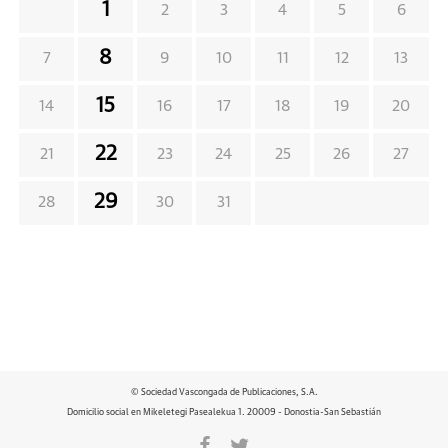
1
2
3
4
5
6
8
7
9
10
11
12
13
15
14
16
17
18
19
20
22
21
23
24
25
26
27
29
28
30
31
© Sociedad Vascongada de Publicaciones, S.A.
Domicilio social en Mikeletegi Pasealekua 1. 20009 - Donostia-San Sebastián