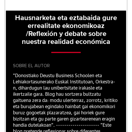
Hausnarketa eta eztabaida gure
errealitate ekonomikoaz
/Reflexión y debate sobre
nuestra realidad económica
SOBRE EL AUTOR
"Donostiako Deustu Business Schoolen eta
Lehiakortasunerako Euskal Institutoan, Orkestra-
n, dihardugun lau unibertsitate irakasle eta
ikertzaile gara. Blog hau sortzera bultzatu
gaituena zera da: modu ulerterraz, zorrotz, kritiko
eta burujabean egindako hainbat gai ekonomikori
buruz gogoetak plazaratzea, gai horiek gure
bizitzan eta gu parte garen gizartearenean eragin
handia dutelakoan". --------------------- "Este
blog pretende reflexionar sobre diferentes