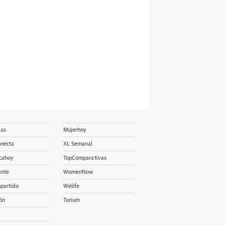
ias
Mujerhoy
onecta
XL Semanal
cahoy
TopComparativas
ante
WomenNow
partido
Welife
ón
Turium