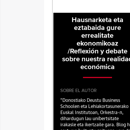
Hausnarketa eta
eztabaida gure
errealitate
ekonomikoaz
/Reflexión y debate
sobre nuestra realida
económica
SOBRE EL AUTOR
"Donostiako Deustu Business
Schoolen eta Lehiakortasunerako
Euskal Institutoan, Orkestra-n,
dihardugun lau unibertsitate
irakasle eta ikertzaile gara. Blog 