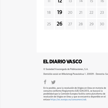
12
11
13
14
15
16
19
18
20
21
22
23
26
25
27
28
29
30
© Sociedad Vascongada de Publicaciones, S.A.
Domicilio social en Mikeletegi Pasealekua 1. 20009 - Donostia-Sa
En lo posible, para la resolución de litigios en línea en materia de
consumo conforme Reglamento (UE) 524/2013, se buscará la
posibilidad que la Comisión Europea facilita como plataforma de
resolución de litigios en línea y que se encuentra disponible en el
enlace
https://ec.europa.eu/consumers/odr
.