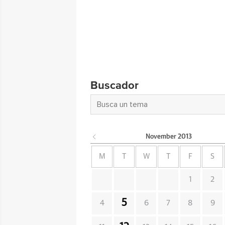
Buscador
November
2013
M
T
W
T
F
S
1
2
5
4
6
7
8
9