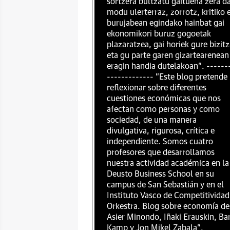
sortzera bultzatu gaituena zera da
modu ulerterraz, zorrotz, kritiko 
burujabean egindako hainbat gai
ekonomikori buruz gogoetak
plazaratzea, gai horiek gure bizit
eta gu parte garen gizartearenean
eragin handia dutelakoan". ------
------------- "Este blog pretende
reflexionar sobre diferentes
cuestiones económicas que nos
afectan como personas y como
sociedad, de una manera
divulgativa, rigurosa, crítica e
independiente. Somos cuatro
profesores que desarrollamos
nuestra actividad académica en la
Deusto Business School en su
campus de San Sebastián y en el
Instituto Vasco de Competitividad
Orkestra. Blog sobre economía de
Asier Minondo, Iñaki Erauskin, Ba
Kamp y Jon Mikel Zabala".