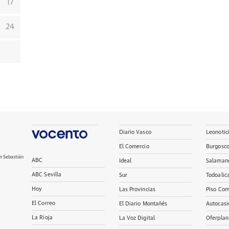
17
24
Diario Vasco
Leonotic
El Comercio
Burgosc
n Sebastián
ABC
Ideal
Salaman
ABC Sevilla
Sur
Todoalic
Hoy
Las Provincias
Piso Com
El Correo
El Diario Montañés
Autocasi
La Rioja
La Voz Digital
Oferplan