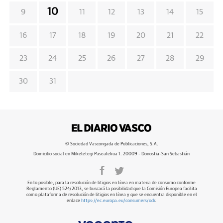
10
9
11
12
13
14
15
16
17
18
19
20
21
22
23
24
25
26
27
28
29
30
31
© Sociedad Vascongada de Publicaciones, S.A.
Domicilio social en Mikeletegi Pasealekua 1. 20009 - Donostia-San Sebastián
En lo posible, para la resolución de litigios en línea en materia de consumo conforme
Reglamento (UE) 524/2013, se buscará la posibilidad que la Comisión Europea facilita
como plataforma de resolución de litigios en línea y que se encuentra disponible en el
enlace
https://ec.europa.eu/consumers/odr
.