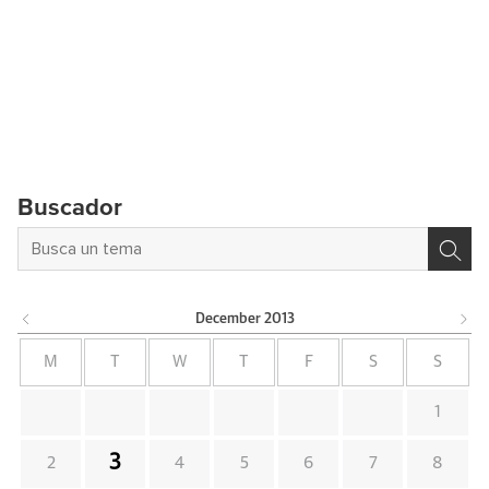
Buscador
December
2013
M
T
W
T
F
S
S
1
3
2
4
5
6
7
8