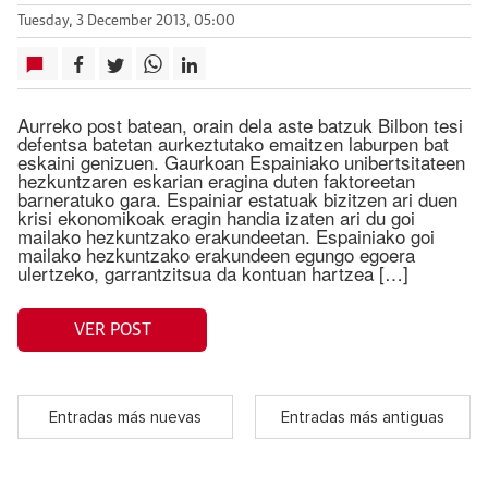
Tuesday, 3 December 2013, 05:00
Aurreko post batean, orain dela aste batzuk Bilbon tesi
defentsa batetan aurkeztutako emaitzen laburpen bat
eskaini genizuen. Gaurkoan Espainiako unibertsitateen
hezkuntzaren eskarian eragina duten faktoreetan
barneratuko gara. Espainiar estatuak bizitzen ari duen
krisi ekonomikoak eragin handia izaten ari du goi
mailako hezkuntzako erakundeetan. Espainiako goi
mailako hezkuntzako erakundeen egungo egoera
ulertzeko, garrantzitsua da kontuan hartzea […]
VER POST
Entradas más nuevas
Entradas más antiguas