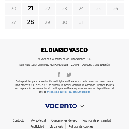
21
20
22
23
24
25
26
28
27
29
30
31
© Sociedad Vascongada de Publicaciones, S.A.
Domicilio social en Mikeletegi Pasealekua 1. 20009 - Donostia-San Sebastián
En lo posible, para la resolución de litigios en línea en materia de consumo conforme
Reglamento (UE) 524/2013, se buscará la posibilidad que la Comisión Europea facilita
como plataforma de resolución de litigios en línea y que se encuentra disponible en el
enlace
https://ec.europa.eu/consumers/odr
.
Contactar
Aviso legal
Condiciones de uso
Política de privacidad
Publicidad
Mapa web
Política de cookies