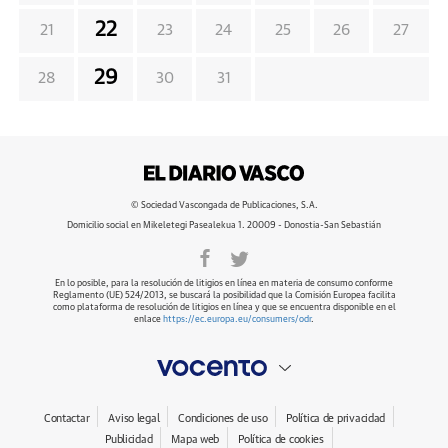
22
21
23
24
25
26
27
29
28
30
31
© Sociedad Vascongada de Publicaciones, S.A.
Domicilio social en Mikeletegi Pasealekua 1. 20009 - Donostia-San Sebastián
En lo posible, para la resolución de litigios en línea en materia de consumo conforme
Reglamento (UE) 524/2013, se buscará la posibilidad que la Comisión Europea facilita
como plataforma de resolución de litigios en línea y que se encuentra disponible en el
enlace
https://ec.europa.eu/consumers/odr
.
Contactar
Aviso legal
Condiciones de uso
Política de privacidad
Publicidad
Mapa web
Política de cookies