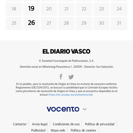
19
18
20
21
22
23
24
26
25
27
28
29
30
31
© Sociedad Vascongada de Publicaciones, S.A.
Domicilio social en Mikeletegi Pasealekua 1. 20009 - Donostia-San Sebastián
En lo posible, para la resolución de litigios en línea en materia de consumo conforme
Reglamento (UE) 524/2013, se buscará la posibilidad que la Comisión Europea facilita
como plataforma de resolución de litigios en línea y que se encuentra disponible en el
enlace
https://ec.europa.eu/consumers/odr
.
Contactar
Aviso legal
Condiciones de uso
Política de privacidad
Publicidad
Mapa web
Política de cookies