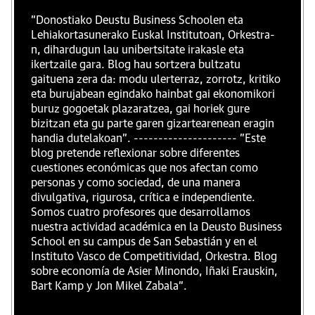
"Donostiako Deustu Business Schoolen eta
Lehiakortasunerako Euskal Institutoan, Orkestra-
n, dihardugun lau unibertsitate irakasle eta
ikertzaile gara. Blog hau sortzera bultzatu
gaituena zera da: modu ulerterraz, zorrotz, kritiko
eta burujabean egindako hainbat gai ekonomikori
buruz gogoetak plazaratzea, gai horiek gure
bizitzan eta gu parte garen gizartearenean eragin
handia dutelakoan". --------------------- "Este
blog pretende reflexionar sobre diferentes
cuestiones económicas que nos afectan como
personas y como sociedad, de una manera
divulgativa, rigurosa, crítica e independiente.
Somos cuatro profesores que desarrollamos
nuestra actividad académica en la Deusto Business
School en su campus de San Sebastián y en el
Instituto Vasco de Competitividad, Orkestra. Blog
sobre economía de Asier Minondo, Iñaki Erauskin,
Bart Kamp y Jon Mikel Zabala".