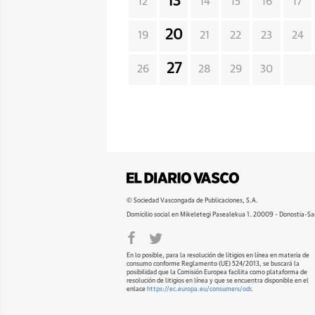
13
12
14
15
16
17
20
19
21
22
23
24
27
26
28
29
30
© Sociedad Vascongada de Publicaciones, S.A.
Domicilio social en Mikeletegi Pasealekua 1. 20009 - Donostia-Sa
En lo posible, para la resolución de litigios en línea en materia de
consumo conforme Reglamento (UE) 524/2013, se buscará la
posibilidad que la Comisión Europea facilita como plataforma de
resolución de litigios en línea y que se encuentra disponible en el
enlace
https://ec.europa.eu/consumers/odr
.