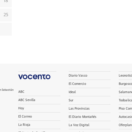
18
25
Diario Vasco
Leonotic
El Comercio
Burgosc
n Sebastián
ABC
Ideal
Salaman
ABC Sevilla
Sur
Todoalic
Hoy
Las Provincias
Piso Com
El Correo
El Diario Montañés
Autocasi
La Rioja
La Voz Digital
Oferplan