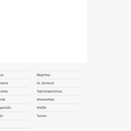
ias
Mujerhoy
onecta
XL Semanal
cahoy
TopComparativas
ante
WomenNow
partido
Welife
ón
Turium