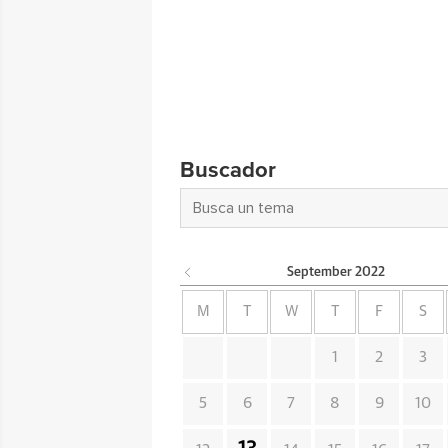
Buscador
September
2022
M
T
W
T
F
S
1
2
3
5
6
7
8
9
10