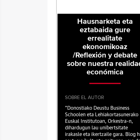
Hausnarketa eta
eztabaida gure
errealitate
ekonomikoaz
/Reflexión y debate
sobre nuestra realida
económica
SOBRE EL AUTOR
"Donostiako Deustu Business
Schoolen eta Lehiakortasunerako
Euskal Institutoan, Orkestra-n,
dihardugun lau unibertsitate
irakasle eta ikertzaile gara. Blog 