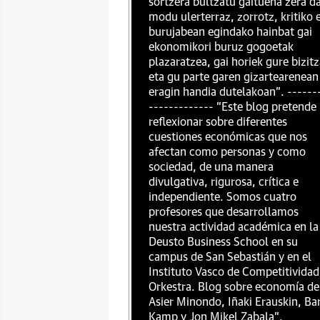
sortzera bultzatu gaituena zera da
modu ulerterraz, zorrotz, kritiko 
burujabean egindako hainbat gai
ekonomikori buruz gogoetak
plazaratzea, gai horiek gure bizit
eta gu parte garen gizartearenean
eragin handia dutelakoan". ------
------------- "Este blog pretende
reflexionar sobre diferentes
cuestiones económicas que nos
afectan como personas y como
sociedad, de una manera
divulgativa, rigurosa, crítica e
independiente. Somos cuatro
profesores que desarrollamos
nuestra actividad académica en la
Deusto Business School en su
campus de San Sebastián y en el
Instituto Vasco de Competitividad
Orkestra. Blog sobre economía de
Asier Minondo, Iñaki Erauskin, Ba
Kamp y Jon Mikel Zabala".