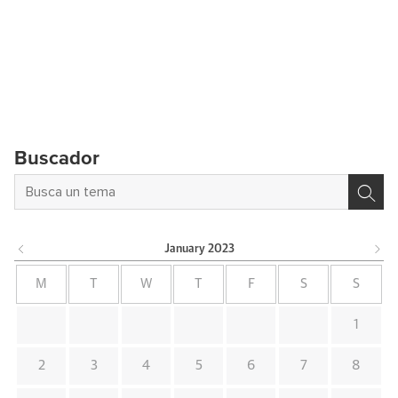
Buscador
January
2023
M
T
W
T
F
S
S
1
2
3
4
5
6
7
8