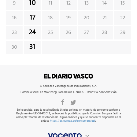
10
9
11
12
13
14
15
17
16
18
19
20
21
22
24
23
25
26
27
28
29
31
30
© Sociedad Vascongada de Publicaciones, S.A.
Domicilio social en Mikeletegi Pasealekua 1. 20009 - Donostia-San Sebastián
En lo posible, para la resolución de litigios en línea en materia de consumo conforme
Reglamento (UE) 524/2013, se buscará la posibilidad que la Comisión Europea facilita
como plataforma de resolución de litigios en línea y que se encuentra disponible en el
enlace
https://ec.europa.eu/consumers/odr
.