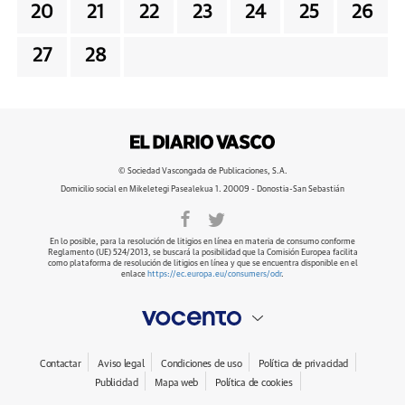
20
21
22
23
24
25
26
27
28
© Sociedad Vascongada de Publicaciones, S.A.
Domicilio social en Mikeletegi Pasealekua 1. 20009 - Donostia-San Sebastián
En lo posible, para la resolución de litigios en línea en materia de consumo conforme
Reglamento (UE) 524/2013, se buscará la posibilidad que la Comisión Europea facilita
como plataforma de resolución de litigios en línea y que se encuentra disponible en el
enlace
https://ec.europa.eu/consumers/odr
.
Contactar
Aviso legal
Condiciones de uso
Política de privacidad
Publicidad
Mapa web
Política de cookies