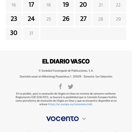
17
19
20
16
18
21
22
23
24
26
27
25
28
29
30
31
© Sociedad Vascongada de Publicaciones, S.A.
Domicilio social en Mikeletegi Pasealekua 1. 20009 - Donostia-San Sebastián
En lo posible, para la resolución de litigios en línea en materia de consumo conforme
Reglamento (UE) 524/2013, se buscará la posibilidad que la Comisión Europea facilita
como plataforma de resolución de litigios en línea y que se encuentra disponible en el
enlace
https://ec.europa.eu/consumers/odr
.