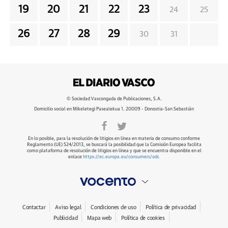
19
20
21
22
23
24
25
26
27
28
29
30
31
© Sociedad Vascongada de Publicaciones, S.A.
Domicilio social en Mikeletegi Pasealekua 1. 20009 - Donostia-San Sebastián
En lo posible, para la resolución de litigios en línea en materia de consumo conforme
Reglamento (UE) 524/2013, se buscará la posibilidad que la Comisión Europea facilita
como plataforma de resolución de litigios en línea y que se encuentra disponible en el
enlace
https://ec.europa.eu/consumers/odr
.
Contactar
Aviso legal
Condiciones de uso
Política de privacidad
Publicidad
Mapa web
Política de cookies