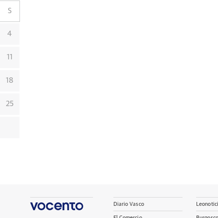
S
4
11
18
25
Diario Vasco
Leonotic
El Comercio
Burgosc