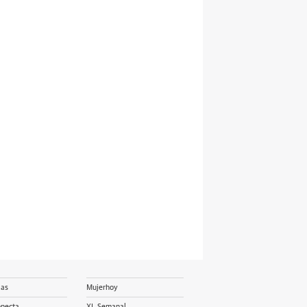
ias
Mujerhoy
onecta
XL Semanal