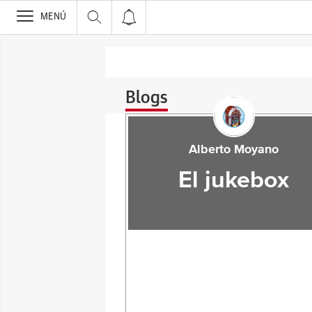
>
MENÚ
Blogs
Alberto Moyano
El jukebox