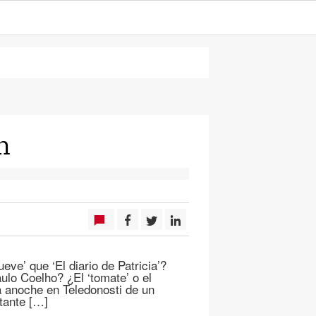
n
ve’ que ‘El diario de Patricia’?
ulo Coelho? ¿El ‘tomate’ o el
a anoche en Teledonosti de un
tante […]