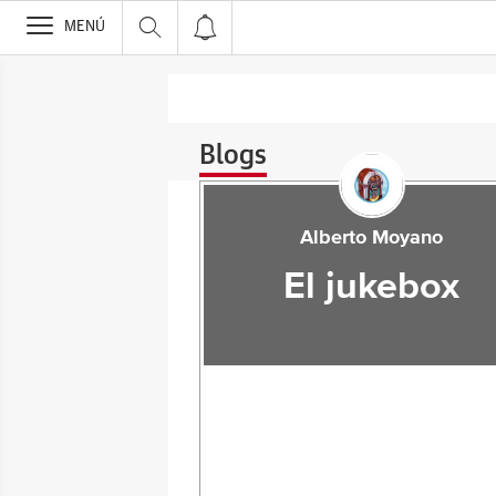
>
MENÚ
Blogs
Alberto Moyano
El jukebox