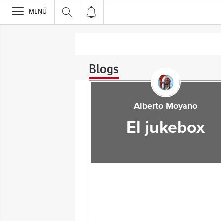
>
MENÚ
Blogs
Alberto Moyano
El jukebox