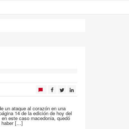
e un ataque al corazón en una
página 14 de la edición de hoy del
, en este caso macedonia, quedó
e haber […]