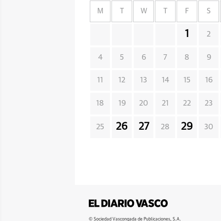
M
T
W
T
F
S
1
2
4
5
6
7
8
9
11
12
13
14
15
16
18
19
20
21
22
23
26
27
29
25
28
30
© Sociedad Vascongada de Publicaciones, S.A.