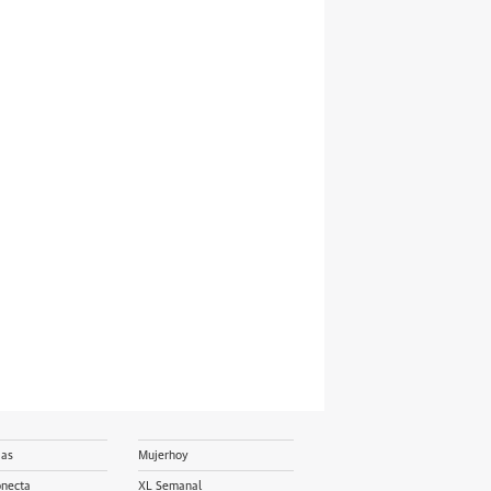
ias
Mujerhoy
onecta
XL Semanal