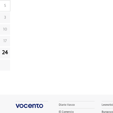
S
3
10
17
24
Diario Vasco
Leonotic
El Comercio
Burgosc