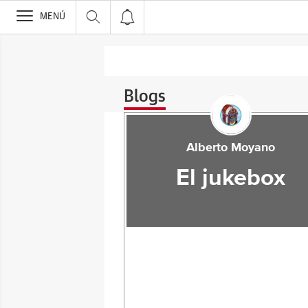
>
MENÚ
Blogs
Alberto Moyano
El jukebox