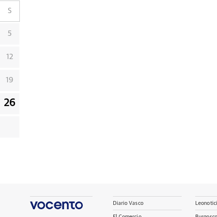
S
5
12
19
26
Diario Vasco
Leonotic
El Comercio
Burgosc