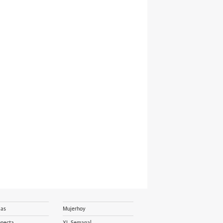
ias
Mujerhoy
onecta
XL Semanal