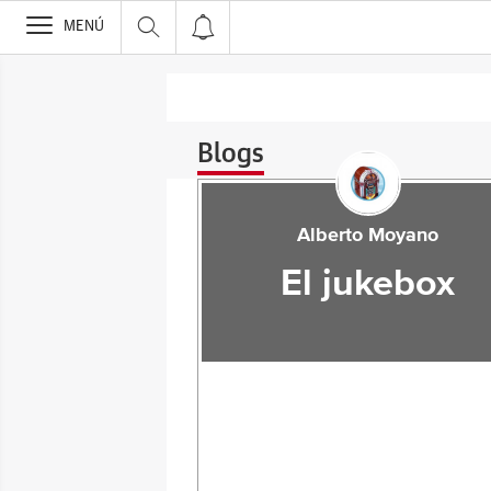
>
MENÚ
Blogs
Alberto Moyano
El jukebox