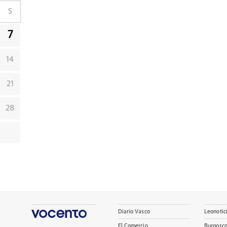
S
7
14
21
28
Diario Vasco
Leonotic
El Comercio
Burgosc