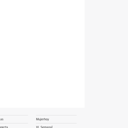
ias
Mujerhoy
onecta
XL Semanal