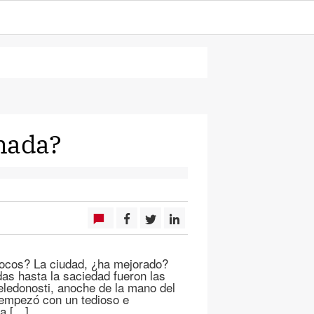
¿nada?
ocos? La ciudad, ¿ha mejorado?
as hasta la saciedad fueron las
eledonosti, anoche de la mano del
 empezó con un tedioso e
ba […]