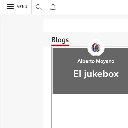
>
MENÚ
Blogs
Alberto Moyano
El jukebox