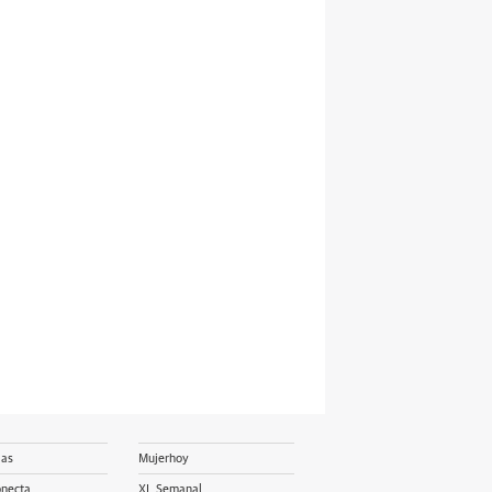
ias
Mujerhoy
onecta
XL Semanal