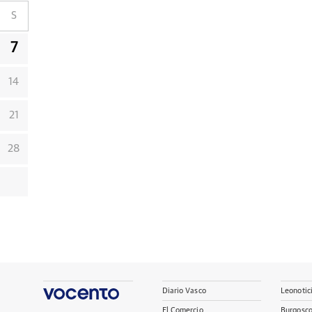
S
7
14
21
28
Diario Vasco
Leonotic
El Comercio
Burgosc