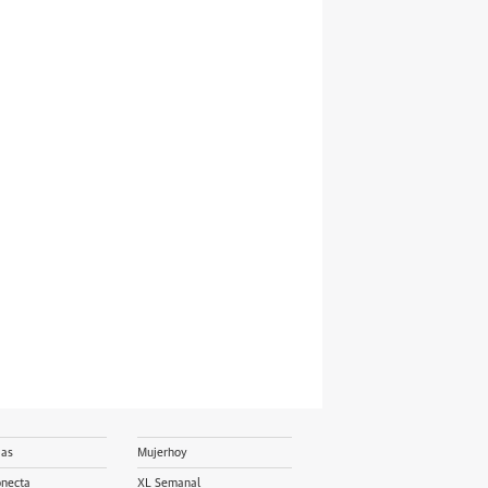
ias
Mujerhoy
onecta
XL Semanal