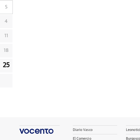
S
4
11
18
25
Diario Vasco
Leonotic
El Comercio
Burgosc