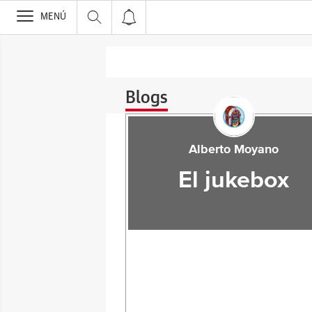
>
MENÚ
Blogs
Alberto Moyano
El jukebox