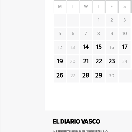
M
T
W
T
F
S
1
2
3
5
6
7
8
9
10
14
15
17
12
13
16
19
21
22
23
20
24
26
28
29
27
30
© Sociedad Vascongada de Publicaciones, S.A.