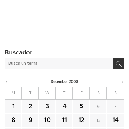
Buscador
December
2008
M
T
W
T
F
S
S
1
2
3
4
5
6
7
8
9
10
11
12
14
13