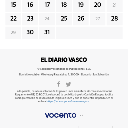
15
16
17
18
19
20
21
22
23
25
26
28
24
27
30
31
29
© Sociedad Vascongada de Publicaciones, S.A.
Domicilio social en Mikeletegi Pasealekua 1. 20009 - Donostia-San Sebastián
En lo posible, para la resolución de litigios en línea en materia de consumo conforme
Reglamento (UE) 524/2013, se buscará la posibilidad que la Comisión Europea facilita
como plataforma de resolución de litigios en línea y que se encuentra disponible en el
enlace
https://ec.europa.eu/consumers/odr
.