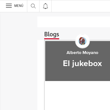
>
MENÚ
Blogs
Alberto Moyano
El jukebox