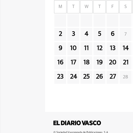
M
T
W
T
F
S
2
3
4
5
6
7
9
10
11
12
13
14
16
17
18
19
20
21
23
24
25
26
27
28
© Sociedad Vascongada de Publicaciones, S.A.