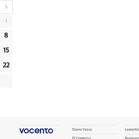
S
1
8
15
22
Diario Vasco
Leonotic
El Comercio
Burgosc