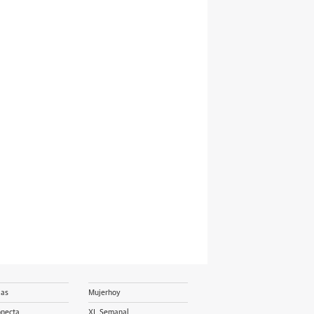
ias
Mujerhoy
onecta
XL Semanal