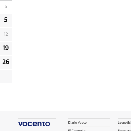
S
5
12
19
26
Diario Vasco
Leonotic
El Comercio
Burgosc