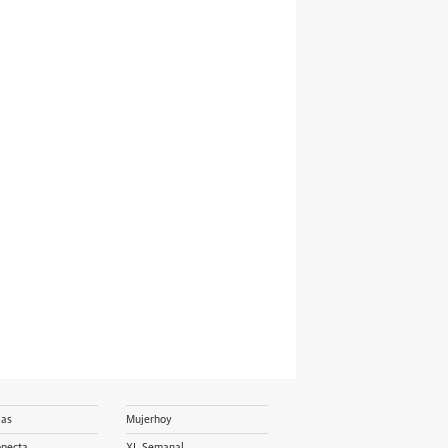
ias
Mujerhoy
onecta
XL Semanal