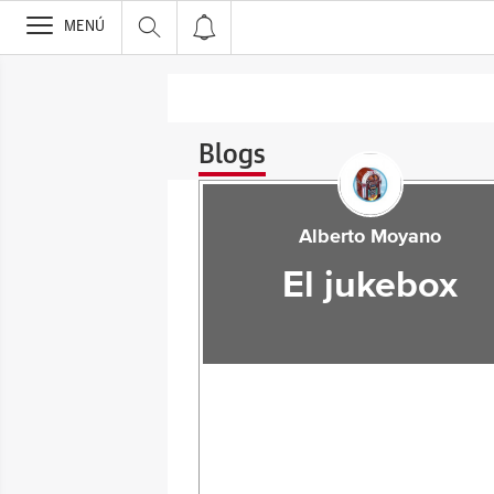
>
MENÚ
Blogs
Alberto Moyano
El jukebox