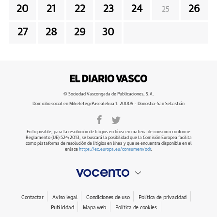
20
21
22
23
24
26
25
27
28
29
30
© Sociedad Vascongada de Publicaciones, S.A.
Domicilio social en Mikeletegi Pasealekua 1. 20009 - Donostia-San Sebastián
En lo posible, para la resolución de litigios en línea en materia de consumo conforme
Reglamento (UE) 524/2013, se buscará la posibilidad que la Comisión Europea facilita
como plataforma de resolución de litigios en línea y que se encuentra disponible en el
enlace
https://ec.europa.eu/consumers/odr
.
Contactar
Aviso legal
Condiciones de uso
Política de privacidad
Publicidad
Mapa web
Política de cookies