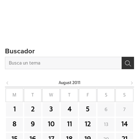
Buscador
August
2011
M
T
W
T
F
S
S
1
2
3
4
5
6
7
8
9
10
11
12
14
13