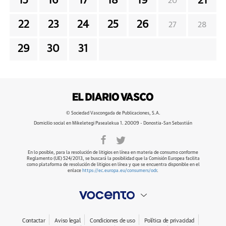
15
16
17
18
19
21
20
22
23
24
25
26
27
28
29
30
31
© Sociedad Vascongada de Publicaciones, S.A.
Domicilio social en Mikeletegi Pasealekua 1. 20009 - Donostia-San Sebastián
En lo posible, para la resolución de litigios en línea en materia de consumo conforme
Reglamento (UE) 524/2013, se buscará la posibilidad que la Comisión Europea facilita
como plataforma de resolución de litigios en línea y que se encuentra disponible en el
enlace
https://ec.europa.eu/consumers/odr
.
Contactar
Aviso legal
Condiciones de uso
Política de privacidad