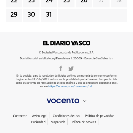
22
23
24
25
26
27
28
29
30
31
© Sociedad Vascongada de Publicaciones, S.A.
Domicilio social en Mikeletegi Pasealekua 1. 20009 - Donostia-San Sebastián
En lo posible, para la resolución de litigios en línea en materia de consumo conforme
Reglamento (UE) 524/2013, se buscará la posibilidad que la Comisión Europea facilita
como plataforma de resolución de litigios en línea y que se encuentra disponible en el
enlace
https://ec.europa.eu/consumers/odr
.
Contactar
Aviso legal
Condiciones de uso
Política de privacidad
Publicidad
Mapa web
Política de cookies