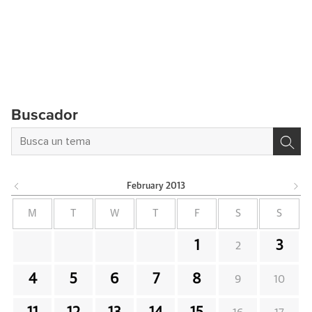
Buscador
February
2013
M
T
W
T
F
S
S
1
3
2
4
5
6
7
8
9
10