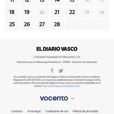
11
12
13
14
15
16
17
18
19
21
22
20
23
24
25
26
27
28
© Sociedad Vascongada de Publicaciones, S.A.
Domicilio social en Mikeletegi Pasealekua 1. 20009 - Donostia-San Sebastián
En lo posible, para la resolución de litigios en línea en materia de consumo conforme
Reglamento (UE) 524/2013, se buscará la posibilidad que la Comisión Europea facilita
como plataforma de resolución de litigios en línea y que se encuentra disponible en el
enlace
https://ec.europa.eu/consumers/odr
.
Contactar
Aviso legal
Condiciones de uso
Política de privacidad