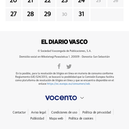
20
21
22
23
24
25
26
27
28
29
31
30
© Sociedad Vascongada de Publicaciones, S.A.
Domicilio social en Mikeletegi Pasealekua 1. 20009 - Donostia-San Sebastián
En lo posible, para la resolución de litigios en línea en materia de consumo conforme
Reglamento (UE) 524/2013, se buscará la posibilidad que la Comisión Europea facilita
como plataforma de resolución de litigios en línea y que se encuentra disponible en el
enlace
https://ec.europa.eu/consumers/odr
.
Contactar
Aviso legal
Condiciones de uso
Política de privacidad
Publicidad
Mapa web
Política de cookies