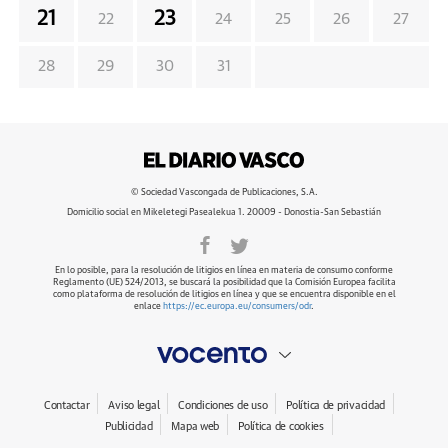
21
23
22
24
25
26
27
28
29
30
31
© Sociedad Vascongada de Publicaciones, S.A.
Domicilio social en Mikeletegi Pasealekua 1. 20009 - Donostia-San Sebastián
En lo posible, para la resolución de litigios en línea en materia de consumo conforme
Reglamento (UE) 524/2013, se buscará la posibilidad que la Comisión Europea facilita
como plataforma de resolución de litigios en línea y que se encuentra disponible en el
enlace
https://ec.europa.eu/consumers/odr
.
Contactar
Aviso legal
Condiciones de uso
Política de privacidad
Publicidad
Mapa web
Política de cookies