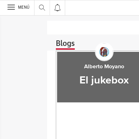
>
MENÚ
Blogs
Alberto Moyano
El jukebox