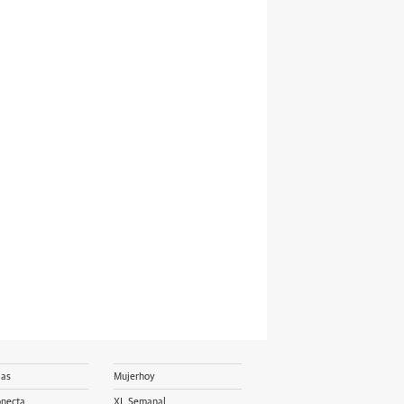
ias
Mujerhoy
onecta
XL Semanal