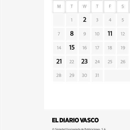
M
T
W
T
F
S
2
1
3
4
5
8
11
7
9
10
12
15
14
16
17
18
19
21
23
22
24
25
26
28
29
30
31
© Sociedad Vascongada de Publicaciones, S.A.