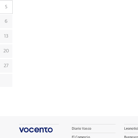
S
6
13
20
27
Diario Vasco
Leonotic
El Comercio
Burgosc