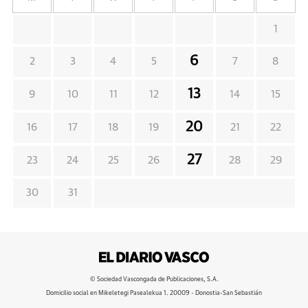
1
6
2
3
4
5
7
8
13
9
10
11
12
14
15
20
16
17
18
19
21
22
27
23
24
25
26
28
29
30
31
© Sociedad Vascongada de Publicaciones, S.A.
Domicilio social en Mikeletegi Pasealekua 1. 20009 - Donostia-San Sebastián