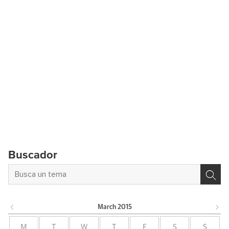
Buscador
March
2015
M
T
W
T
F
S
S