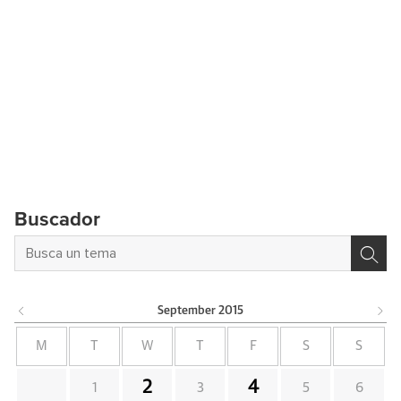
Buscador
September
2015
M
T
W
T
F
S
S
2
4
1
3
5
6