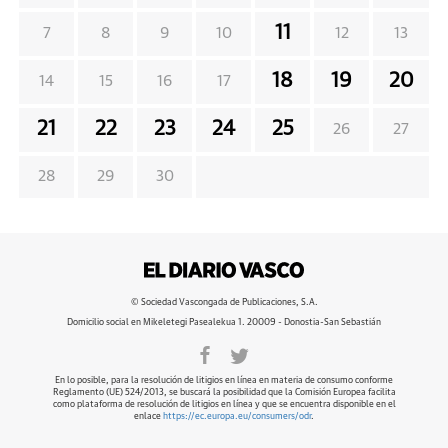
11
7
8
9
10
12
13
18
19
20
14
15
16
17
21
22
23
24
25
26
27
28
29
30
© Sociedad Vascongada de Publicaciones, S.A.
Domicilio social en Mikeletegi Pasealekua 1. 20009 - Donostia-San Sebastián
En lo posible, para la resolución de litigios en línea en materia de consumo conforme
Reglamento (UE) 524/2013, se buscará la posibilidad que la Comisión Europea facilita
como plataforma de resolución de litigios en línea y que se encuentra disponible en el
enlace
https://ec.europa.eu/consumers/odr
.