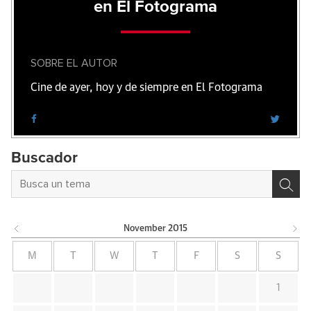
en El Fotograma
SOBRE EL AUTOR
Cine de ayer, hoy y de siempre en El Fotograma
Buscador
November
2015
M
T
W
T
F
S
S
1