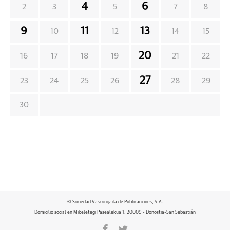
4
6
2
3
5
7
8
9
11
13
10
12
14
15
20
16
17
18
19
21
22
27
23
24
25
26
28
29
30
© Sociedad Vascongada de Publicaciones, S.A.
Domicilio social en Mikeletegi Pasealekua 1. 20009 - Donostia-San Sebastián