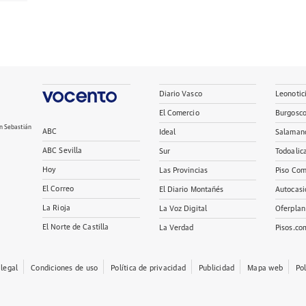
Diario Vasco
Leonotic
El Comercio
Burgosc
n Sebastián
ABC
Ideal
Salaman
ABC Sevilla
Sur
Todoalic
Hoy
Las Provincias
Piso Com
El Correo
El Diario Montañés
Autocasi
La Rioja
La Voz Digital
Oferplan
El Norte de Castilla
La Verdad
Pisos.co
 legal
Condiciones de uso
Política de privacidad
Publicidad
Mapa web
Po