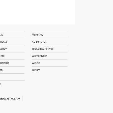
ias
Mujerhoy
onecta
XL Semanal
cahoy
TopComparativas
ante
WomenNow
partido
Welife
ón
Turium
m
lítica de cookies