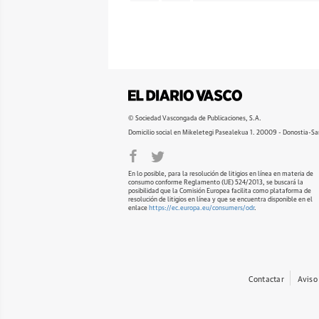
© Sociedad Vascongada de Publicaciones, S.A.
Domicilio social en Mikeletegi Pasealekua 1. 20009 - Donostia-Sa
En lo posible, para la resolución de litigios en línea en materia de
consumo conforme Reglamento (UE) 524/2013, se buscará la
posibilidad que la Comisión Europea facilita como plataforma de
resolución de litigios en línea y que se encuentra disponible en el
enlace
https://ec.europa.eu/consumers/odr
.
Contactar
Aviso