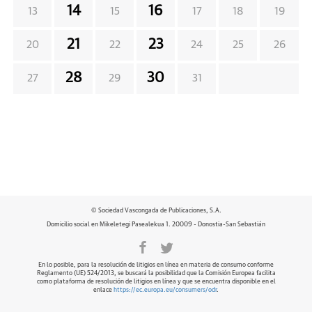
14
16
13
15
17
18
19
21
23
20
22
24
25
26
28
30
27
29
31
© Sociedad Vascongada de Publicaciones, S.A.
Domicilio social en Mikeletegi Pasealekua 1. 20009 - Donostia-San Sebastián
En lo posible, para la resolución de litigios en línea en materia de consumo conforme
Reglamento (UE) 524/2013, se buscará la posibilidad que la Comisión Europea facilita
como plataforma de resolución de litigios en línea y que se encuentra disponible en el
enlace
https://ec.europa.eu/consumers/odr
.