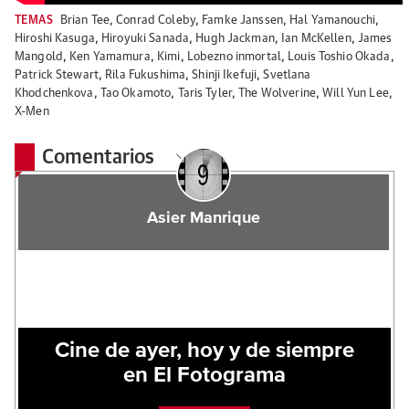
TEMAS
Brian Tee
,
Conrad Coleby
,
Famke Janssen
,
Hal Yamanouchi
,
Hiroshi Kasuga
,
Hiroyuki Sanada
,
Hugh Jackman
,
Ian McKellen
,
James
Mangold
,
Ken Yamamura
,
Kimi
,
Lobezno inmortal
,
Louis Toshio Okada
,
Patrick Stewart
,
Rila Fukushima
,
Shinji Ikefuji
,
Svetlana
Khodchenkova
,
Tao Okamoto
,
Taris Tyler
,
The Wolverine
,
Will Yun Lee
,
X-Men
Comentarios
Asier Manrique
Cine de ayer, hoy y de siempre
en El Fotograma