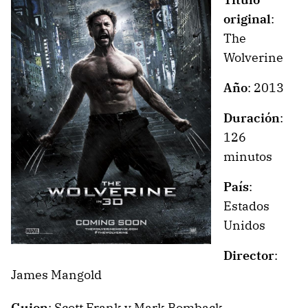
original
:
The
Wolverine
Año
: 2013
Duración
:
126
minutos
País
:
Estados
Unidos
Director
:
James Mangold
Guion
: Scott Frank y Mark Bomback