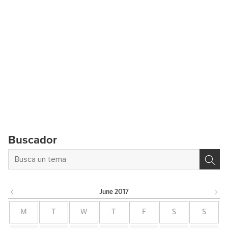
Buscador
June
2017
M
T
W
T
F
S
S