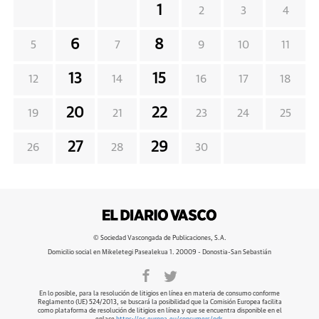
1
2
3
4
6
8
5
7
9
10
11
13
15
12
14
16
17
18
20
22
19
21
23
24
25
27
29
26
28
30
© Sociedad Vascongada de Publicaciones, S.A.
Domicilio social en Mikeletegi Pasealekua 1. 20009 - Donostia-San Sebastián
En lo posible, para la resolución de litigios en línea en materia de consumo conforme
Reglamento (UE) 524/2013, se buscará la posibilidad que la Comisión Europea facilita
como plataforma de resolución de litigios en línea y que se encuentra disponible en el