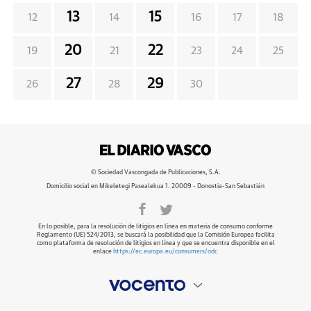
13
15
12
14
16
17
18
20
22
19
21
23
24
25
27
29
26
28
30
© Sociedad Vascongada de Publicaciones, S.A.
Domicilio social en Mikeletegi Pasealekua 1. 20009 - Donostia-San Sebastián
En lo posible, para la resolución de litigios en línea en materia de consumo conforme
Reglamento (UE) 524/2013, se buscará la posibilidad que la Comisión Europea facilita
como plataforma de resolución de litigios en línea y que se encuentra disponible en el
enlace
https://ec.europa.eu/consumers/odr
.