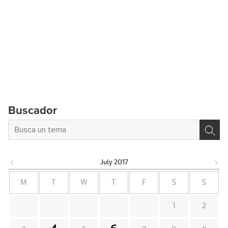
Buscador
July
2017
M
T
W
T
F
S
S
1
2