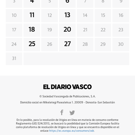
4
6
3
5
7
8
9
11
13
10
12
14
15
16
18
20
17
19
21
22
23
25
27
24
26
28
29
30
31
© Sociedad Vascongada de Publicaciones, S.A.
Domicilio social en Mikeletegi Pasealekua 1. 20009 - Donostia-San Sebastián
En lo posible, para la resolución de litigios en línea en materia de consumo conforme
Reglamento (UE) 524/2013, se buscará la posibilidad que la Comisión Europea facilita
como plataforma de resolución de litigios en línea y que se encuentra disponible en el
enlace
https://ec.europa.eu/consumers/odr
.