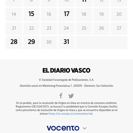
7
8
9
10
12
13
15
17
14
16
18
19
20
21
22
23
24
25
26
27
28
29
31
30
© Sociedad Vascongada de Publicaciones, S.A.
Domicilio social en Mikeletegi Pasealekua 1. 20009 - Donostia-San Sebastián
En lo posible, para la resolución de litigios en línea en materia de consumo conforme
Reglamento (UE) 524/2013, se buscará la posibilidad que la Comisión Europea facilita
como plataforma de resolución de litigios en línea y que se encuentra disponible en el
enlace
https://ec.europa.eu/consumers/odr
.