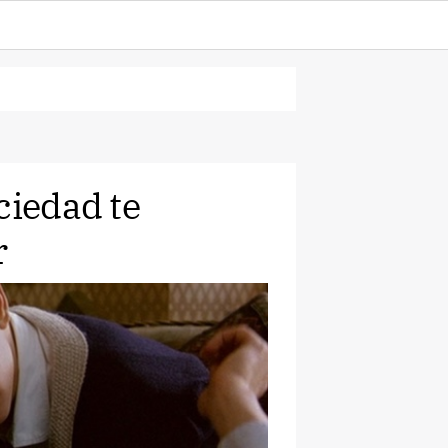
ciedad te
r