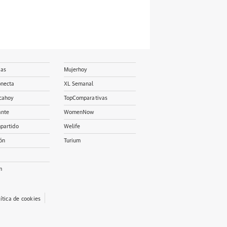
ias
Mujerhoy
onecta
XL Semanal
cahoy
TopComparativas
ante
WomenNow
partido
Welife
ón
Turium
m
lítica de cookies