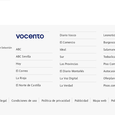
Diario Vasco
Leonotic
El Comercio
Burgosc
n Sebastián
ABC
Ideal
Salaman
ABC Sevilla
Sur
Todoalic
Hoy
Las Provincias
Piso Com
El Correo
El Diario Montañés
Autocasi
La Rioja
La Voz Digital
Oferplan
El Norte de Castilla
La Verdad
Pisos.co
 legal
Condiciones de uso
Política de privacidad
Publicidad
Mapa web
Po