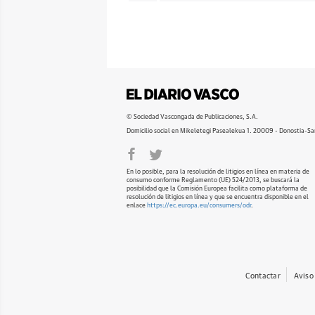
© Sociedad Vascongada de Publicaciones, S.A.
Domicilio social en Mikeletegi Pasealekua 1. 20009 - Donostia-Sa
En lo posible, para la resolución de litigios en línea en materia de
consumo conforme Reglamento (UE) 524/2013, se buscará la
posibilidad que la Comisión Europea facilita como plataforma de
resolución de litigios en línea y que se encuentra disponible en el
enlace
https://ec.europa.eu/consumers/odr
.
Contactar
Aviso