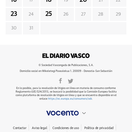
16
18
20
17
19
21
22
23
25
24
26
27
28
29
30
31
© Sociedad Vascongada de Publicaciones, S.A.
Domicilio social en Mikeletegi Pasealekua 1. 20009 - Donostia-San Sebastián
En lo posible, para la resolución de litigios en línea en materia de consumo conforme
Reglamento (UE) 524/2013, se buscará la posibilidad que la Comisión Europea facilita
como plataforma de resolución de litigios en línea y que se encuentra disponible en el
enlace
https://ec.europa.eu/consumers/odr
.
Contactar
Aviso legal
Condiciones de uso
Política de privacidad