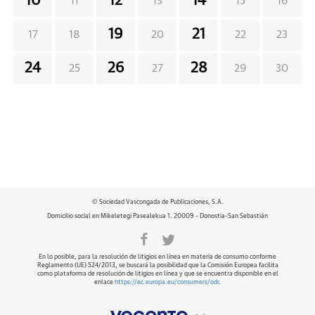
10
12
14
11
13
15
16
19
21
17
18
20
22
23
24
26
28
25
27
29
30
© Sociedad Vascongada de Publicaciones, S.A.
Domicilio social en Mikeletegi Pasealekua 1. 20009 - Donostia-San Sebastián
En lo posible, para la resolución de litigios en línea en materia de consumo conforme
Reglamento (UE) 524/2013, se buscará la posibilidad que la Comisión Europea facilita
como plataforma de resolución de litigios en línea y que se encuentra disponible en el
enlace
https://ec.europa.eu/consumers/odr
.