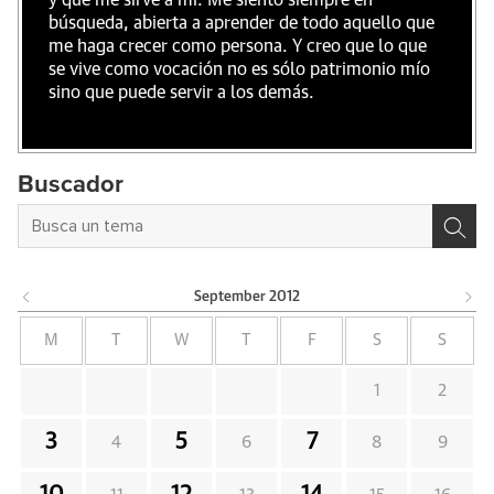
y que me sirve a mi. Me siento siempre en
búsqueda, abierta a aprender de todo aquello que
me haga crecer como persona. Y creo que lo que
se vive como vocación no es sólo patrimonio mío
sino que puede servir a los demás.
Buscador
September
2012
M
T
W
T
F
S
S
1
2
3
5
7
4
6
8
9