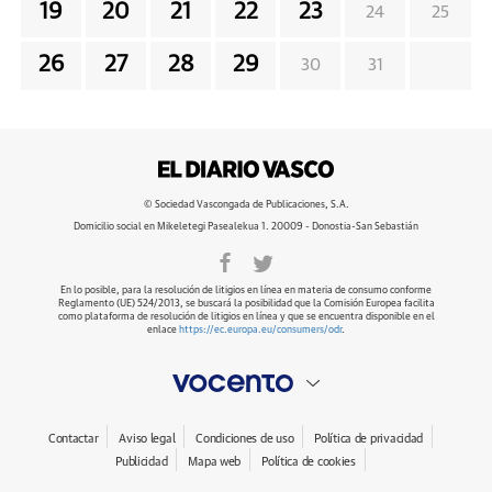
19
20
21
22
23
24
25
26
27
28
29
30
31
© Sociedad Vascongada de Publicaciones, S.A.
Domicilio social en Mikeletegi Pasealekua 1. 20009 - Donostia-San Sebastián
En lo posible, para la resolución de litigios en línea en materia de consumo conforme
Reglamento (UE) 524/2013, se buscará la posibilidad que la Comisión Europea facilita
como plataforma de resolución de litigios en línea y que se encuentra disponible en el
enlace
https://ec.europa.eu/consumers/odr
.
Contactar
Aviso legal
Condiciones de uso
Política de privacidad
Publicidad
Mapa web
Política de cookies