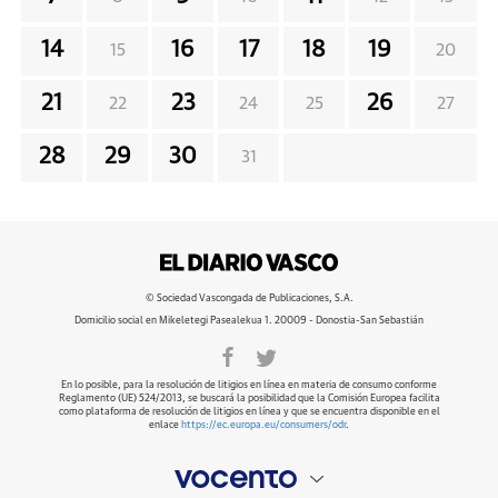
14
16
17
18
19
15
20
21
23
26
22
24
25
27
28
29
30
31
© Sociedad Vascongada de Publicaciones, S.A.
Domicilio social en Mikeletegi Pasealekua 1. 20009 - Donostia-San Sebastián
En lo posible, para la resolución de litigios en línea en materia de consumo conforme
Reglamento (UE) 524/2013, se buscará la posibilidad que la Comisión Europea facilita
como plataforma de resolución de litigios en línea y que se encuentra disponible en el
enlace
https://ec.europa.eu/consumers/odr
.