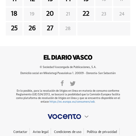
18
20
22
19
21
23
24
25
26
27
28
© Sociedad Vascongada de Publicaciones, S.A.
Domicilio social en Mikeletegi Pasealekua 1. 20009 - Donostia-San Sebastián
En lo posible, para la resolución de litigios en línea en materia de consumo conforme
Reglamento (UE) 524/2013, se buscará la posibilidad que la Comisión Europea facilita
como plataforma de resolución de litigios en línea y que se encuentra disponible en el
enlace
https://ec.europa.eu/consumers/odr
.
Contactar
Aviso legal
Condiciones de uso
Política de privacidad