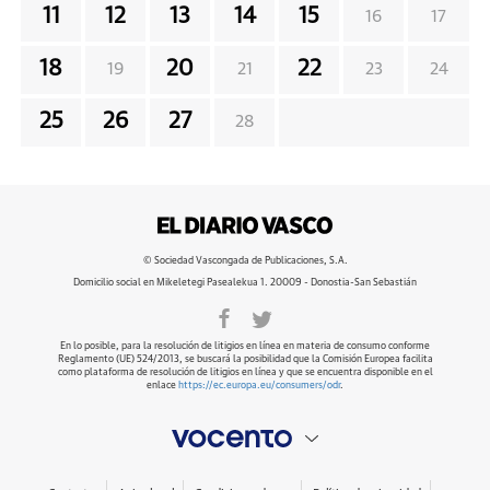
11
12
13
14
15
16
17
18
20
22
19
21
23
24
25
26
27
28
© Sociedad Vascongada de Publicaciones, S.A.
Domicilio social en Mikeletegi Pasealekua 1. 20009 - Donostia-San Sebastián
En lo posible, para la resolución de litigios en línea en materia de consumo conforme
Reglamento (UE) 524/2013, se buscará la posibilidad que la Comisión Europea facilita
como plataforma de resolución de litigios en línea y que se encuentra disponible en el
enlace
https://ec.europa.eu/consumers/odr
.