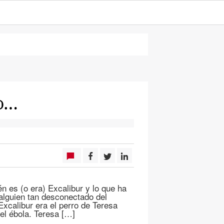
to…
én es (o era) Excalibur y lo que ha
alguien tan desconectado del
xcalibur era el perro de Teresa
el ébola. Teresa […]