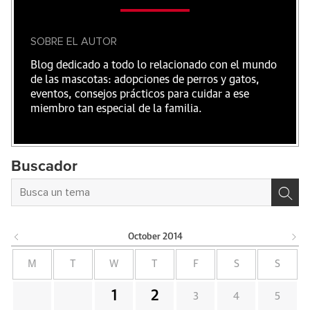
SOBRE EL AUTOR
Blog dedicado a todo lo relacionado con el mundo
de las mascotas: adopciones de perros y gatos,
eventos, consejos prácticos para cuidar a ese
miembro tan especial de la familia.
Buscador
October
2014
M
T
W
T
F
S
S
1
2
3
4
5