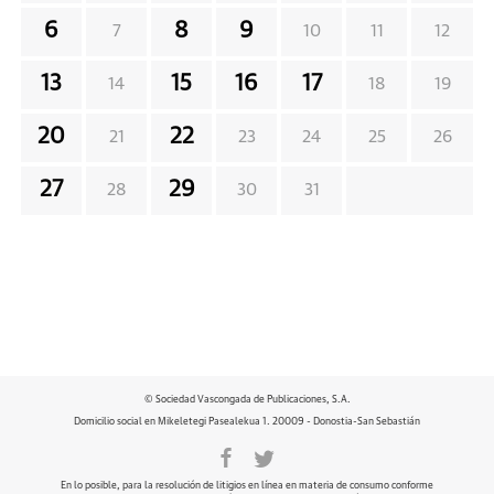
6
8
9
7
10
11
12
13
15
16
17
14
18
19
20
22
21
23
24
25
26
27
29
28
30
31
© Sociedad Vascongada de Publicaciones, S.A.
Domicilio social en Mikeletegi Pasealekua 1. 20009 - Donostia-San Sebastián
En lo posible, para la resolución de litigios en línea en materia de consumo conforme