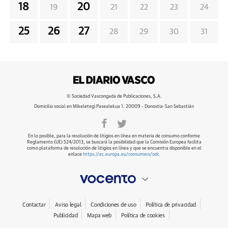
18
20
19
21
22
23
24
25
26
27
28
29
30
31
© Sociedad Vascongada de Publicaciones, S.A.
Domicilio social en Mikeletegi Pasealekua 1. 20009 - Donostia-San Sebastián
En lo posible, para la resolución de litigios en línea en materia de consumo conforme
Reglamento (UE) 524/2013, se buscará la posibilidad que la Comisión Europea facilita
como plataforma de resolución de litigios en línea y que se encuentra disponible en el
enlace
https://ec.europa.eu/consumers/odr
.
Contactar
Aviso legal
Condiciones de uso
Política de privacidad
Publicidad
Mapa web
Política de cookies