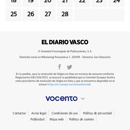
18
19
20
21
22
23
24
25
26
27
28
© Sociedad Vascongada de Publicaciones, S.A.
Domicilio social en Mikeletegi Pasealekua 1. 20009 - Donostia-San Sebastián
En lo posible, para la resolución de litigios en línea en materia de consumo conforme
Reglamento (UE) 524/2013, se buscará la posibilidad que la Comisión Europea facilita
como plataforma de resolución de litigios en línea y que se encuentra disponible en el
enlace
https://ec.europa.eu/consumers/odr
.
Contactar
Aviso legal
Condiciones de uso
Política de privacidad
Publicidad
Mapa web
Política de cookies