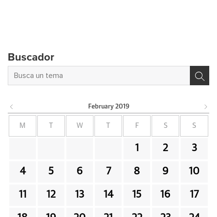
Buscador
February
2019
M
T
W
T
F
S
S
1
2
3
4
5
6
7
8
9
10
11
12
13
14
15
16
17